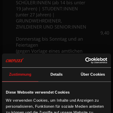
SCHÜLER:INNEN (ab 14 bis unter
19 Jahren) | STUDENT:INNEN
(unter 27 Jahren) |
GRUNDWEHRDIENER,
ZIVILDIENER UND SENIOR:INNEN
9,40
Donnerstag bis Sonntag und an
Feiertagen
(gegen Vorlage eines amtlichen
Lichtbildausweises bzw.
dementsprechenden
Nachweises)
Zustimmung
Details
Über Cookies
Ö1 CLUB MITGLIEDER
8,00
(gegen Vorlage der Clubkarte bis zu 2 Tickets
Diese Webseite verwendet Cookies
Donnerstag bis Sonntag)
Wir verwenden Cookies, um Inhalte und Anzeigen zu
personalisieren, Funktionen für soziale Medien anbieten
zu können und die Zugriffe auf unsere Website zu