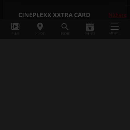
CINEPLEXX XXTRA CARD
Nähere
(gültig lt. Geschäftsbedingungen)
Infos
MEHR...
FILME
KINOS
SUCHE
EVENTS
KINDER UNTER 14 JAHREN
Montag bis Sonntag und an
Feiertagen
8,40
(gegen Vorlage eines gültigen
Schülerausweises oder
amtlichen Lichtbildausweises)
ERMÄSSIGT
SCHÜLER:INNEN (ab 14 bis unter
19 Jahren) | STUDENT:INNEN
(unter 27 Jahren) |
GRUNDWEHRDIENER,
ZIVILDIENER UND SENIOR:INNEN