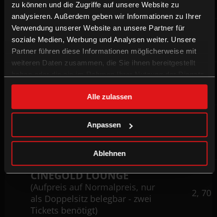
Feiertagen)
zu können und die Zugriffe auf unsere Website zu
analysieren. Außerdem geben wir Informationen zu Ihrer
Verwendung unserer Website an unsere Partner für
REALD 3D
2,80
soziale Medien, Werbung und Analysen weiter. Unsere
(Aufpreis auf Normalpreis)
Partner führen diese Informationen möglicherweise mit
weiteren Daten zusammen, die Sie ihnen bereitgestellt
CINEGOLD
haben oder die sie im Rahmen Ihrer Nutzung der Dienste
2,20
gesammelt haben.
(Aufpreis auf Normalpreis)
Alle zulassen
CINEGOLD DELUXE (MIT
Anpassen
FUSSHOCKER)
4, 10
(Aufpreis auf Normalpreis)
Ablehnen
CINEGOLD LOUNGE
(Aufpreis auf Normalpreis, nur
2, 70
als Doppelsitz belegbar - zwei
Tickets benötigt)