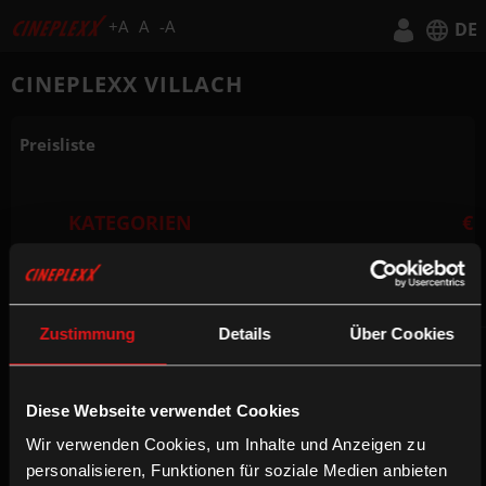
+A
A
-A
DE
Deutsch
CINEPLEXX VILLACH
English
Preisliste
KATEGORIEN
€
NORMALPREIS
11,30
Zustimmung
Details
Über Cookies
SUPER KINOTAGE
(MONTAG BIS MITTWOCH)
Diese Webseite verwendet Cookies
(gilt nicht für Premieren,
8,90
Vorpremieren,
Wir verwenden Cookies, um Inhalte und Anzeigen zu
Sonderveranstaltungen und an
personalisieren, Funktionen für soziale Medien anbieten