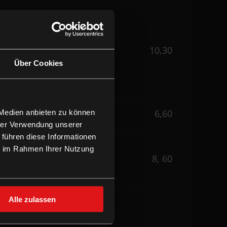
n) | GRUNDWEHRDIENER,
10,30
Über Cookies
chweises)
6,60
 Medien anbieten zu können
hrer Verwendung unserer
 führen diese Informationen
ie im Rahmen Ihrer Nutzung
8, 60
Alle zulassen
dpreise.