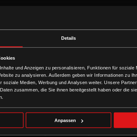
unter 19 Jahren) | STUDENT:INNEN (unter 27 Jahre
INNEN
Details
 an Feiertagen
chen Lichtbildausweises bzw. dementsprechenden Na
Cookies
NNEN
nhalte und Anzeigen zu personalisieren, Funktionen für soziale
Website zu analysieren. Außerdem geben wir Informationen zu I
r soziale Medien, Werbung und Analysen weiter. Unsere Partner
 Daten zusammen, die Sie ihnen bereitgestellt haben oder die s
 bis zu 2 Tickets
n.
Anpassen
ttspreise, an Feiertagen und am 24.12. gelten die Wochenen