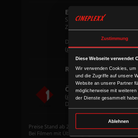
ERMÄSSIGT
SCHÜLER:INNEN (ab 14 bis 
ZIVILDIENER UND SENIOR:
Zustimmung
Donnerstag bis Sonntag und
(gegen Vorlage eines amtli
Diese Webseite verwendet 
ROLLSTUHLFAHRER/I
Wir verwenden Cookies, um I
und die Zugriffe auf unsere 
Website an unsere Partner fü
Ö1 CLUBMITGLIEDER
möglicherweise mit weiteren
(gegen Vorlage der Clubkarte
der Dienste gesammelt habe
Donnerstag bis Sonntag)
Ablehnen
Preise Stand ab 2.12.2022.
Bei Filmen mit
Überlänge
gelten erhöhte Eintri