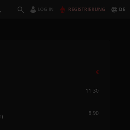
LOG IN
REGISTRIERUNG
DE
A
Deutsch
English
JETZT REGISTRIEREN
€
11,30
8,90
n)