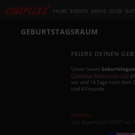
FILME
EVENTS
KINOS
CLUB
GUT
GEBURTSTAGSRAUM
FEIERE DEINEN GE
Unser neues
Geburtstagsa
Cineplexx Millennium City
gi
vor und 14 Tage nach dem 
und 4 Freunde.
HINWEIS:
Das Angebot ist NICHT nur f