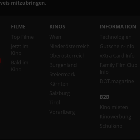
eis mitzubringen.
FILME
KINOS
INFORMATION
Top Filme
Wien
Technologien
Jetzt im
Niederösterreich
Gutschein-Info
Kino
Oberösterreich
xXtra Card Info
Bald im
Burgenland
Family Film Club
Kino
Info
Steiermark
DOT.magazine
Kärnten
Salzburg
B2B
Tirol
Kino mieten
Vorarlberg
Kinowerbung
Schulkino