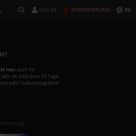
LOG IN
REGISTRIERUNG
DE
A
Deutsch
English
M!
JETZT REGISTRIEREN
tzt neu
auch im
 Jahr im Zeitraum 14 Tage
merzahl: Geburtstagskind
Geburtstag.