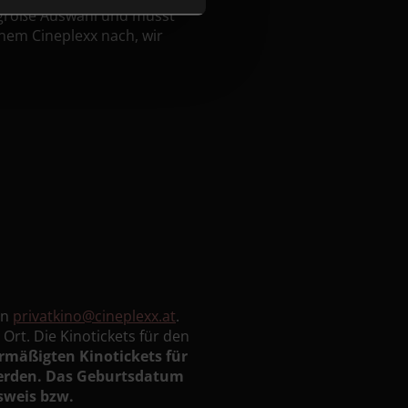
 große Auswahl und musst
nem Cineplexx nach, wir
an
privatkino@cineplexx.at
.
Ort. Die Kinotickets für den
rmäßigten Kinotickets für
werden. Das Geburtsdatum
usweis bzw.