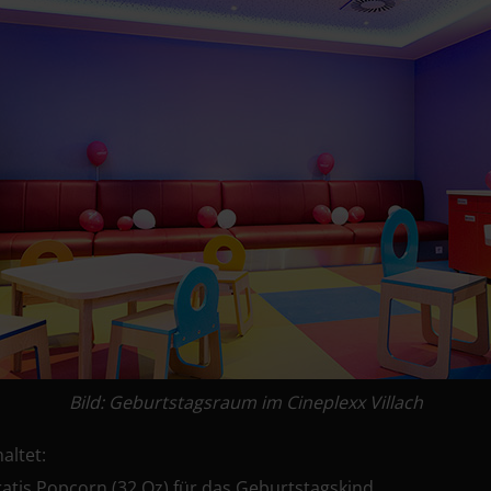
Bild: Geburtstagsraum im Cineplexx Villach
altet:
ratis Popcorn (32 Oz) für das Geburtstagskind