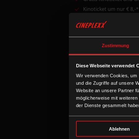
Kinoticket um nur € 8,-*
Gratis Popcorn (32 Oz) 
Gratis Einladungskarte
*Zuzüglich evtl. Aufschläge
Zustimmung
CINEMA, MX4D, ONYX LED, Re
Preis zzgl. Aufschläge für 
Sitzplatzkategorien. Gilt 
Diese Webseite verwendet 
Suiten im Cineplexx Westfie
Wir verwenden Cookies, um I
Cineplexx Westfield SCS sin
und die Zugriffe auf unsere 
Website an unsere Partner fü
möglicherweise mit weiteren
NEU: MIETE DEINE
der Dienste gesammelt habe
Auf Wunsch kannst du für e
bekommst einen Liter Schan
Ablehnen
wir stellen Becher, Teller 
Geburtstag feierst, kannst d