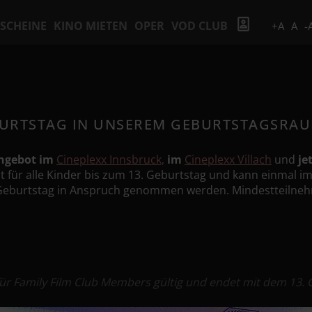
SCHEINE
KINO MIETEN
OPER
VOD CLUB
+A
A
-
BURTSTAG IN UNSEREM GEBURTSTAGSRAU
ngebot im
Cineplexx Innsbruck,
im
Cineplexx Villach
und
je
lt für alle Kinder bis zum 13. Geburtstag
und kann einmal im
Geburtstag in Anspruch genommen werden. Mindestteilneh
ür Family Film Club Members gültig und endet mit dem 13. 