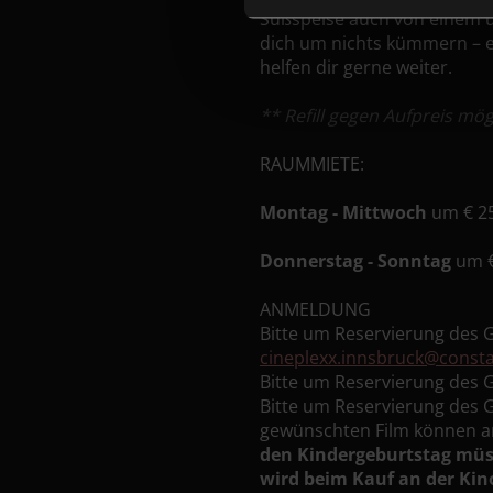
Süßspeise auch von einem u
dich um nichts kümmern – e
helfen dir gerne weiter.
** Refill gegen Aufpreis mög
RAUMMIETE:
Montag - Mittwoch
um € 25
Donnerstag - Sonntag
um €
ANMELDUNG
Bitte um Reservierung des
cineplexx.innsbruck@consta
Bitte um Reservierung des
Bitte um Reservierung des
gewünschten Film können an
den Kindergeburtstag müs
wird beim Kauf an der Kino