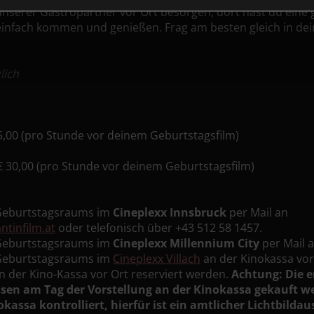
nserer Gastropartner vor Ort besorgen, dort hast du eine
infach kommen und genießen. Frag am besten gleich in dei
lich
,00 (pro Stunde vor deinem Geburtstagsfilm)
 30,00 (pro Stunde vor deinem Geburtstagsfilm)
 Geburtstagsraums im
Cineplexx Innsbruck
per Mail an
ntinfilm.at
oder telefonisch über +43 512 58 1457.
 Geburtstagsraums im
Cineplexx Millennium City
per Mail 
 Geburtstagsraums im
Cineplexx Villach
an der Kinokassa vor 
 der Kino-Kassa vor Ort reserviert werden.
Achtung: Die e
sen am Tag der Vorstellung an der Kinokassa gekauft 
kassa kontrolliert, hierfür ist ein amtlicher Lichtbilda