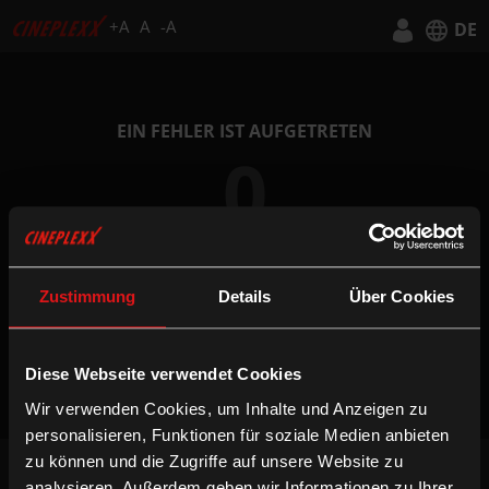
+A
A
-A
DE
Deutsch
English
EIN FEHLER IST AUFGETRETEN
0
Zustimmung
Details
Über Cookies
ZUR STARTSEITE
10% RABATT AUF SNACKS &
Diese Webseite verwendet Cookies
DRINKS!*
Wir verwenden Cookies, um Inhalte und Anzeigen zu
Mit deiner Anmeldung für unseren
personalisieren, Funktionen für soziale Medien anbieten
wöchentlichen Newsletter erhältst du
zu können und die Zugriffe auf unsere Website zu
brandheiße News zu den neuesten
NEWSLETTER
analysieren. Außerdem geben wir Informationen zu Ihrer