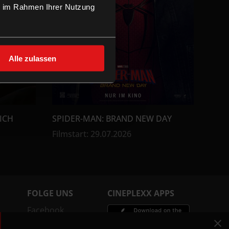
ie im Rahmen Ihrer Nutzung
Alle zulassen
ICH
SPIDER-MAN: BRAND NEW DAY
Filmstart
:
29.07.2026
FOLGE UNS
CINEPLEXX APPS
Facebook
Instagram