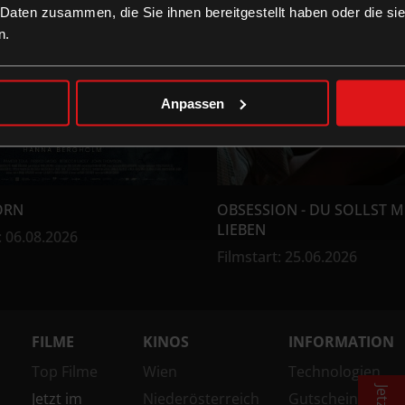
 Daten zusammen, die Sie ihnen bereitgestellt haben oder die s
n.
Anpassen
ORN
OBSESSION - DU SOLLST M
LIEBEN
:
06.08.2026
Filmstart
:
25.06.2026
FILME
KINOS
INFORMATION
Top Filme
Wien
Technologien
Jetzt im
Niederösterreich
Gutschein-Info