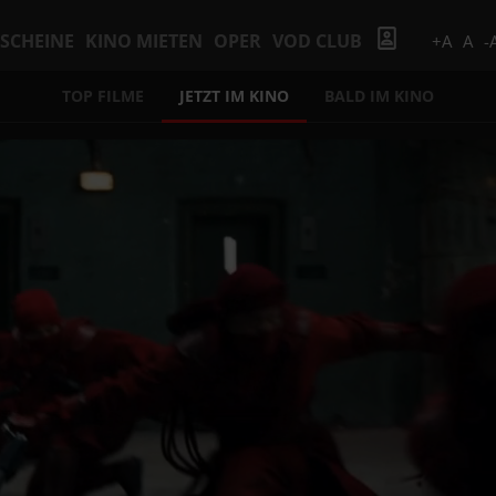
SCHEINE
KINO MIETEN
OPER
VOD CLUB
+A
A
-
TOP FILME
JETZT IM KINO
BALD IM KINO