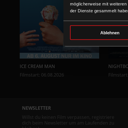
möglicherweise mit weiteren
der Dienste gesammelt habe
Ablehnen
ICE CREAM MAN
NIGHTB
Filmstart
:
06.08.2026
Filmstart
NEWSLETTER
Willst du keinen Film verpassen, registriere
dich beim Newsletter um am Laufenden zu