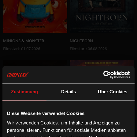
MINIONS & MONSTER
NIGHTBORN
Filmstart
:
01.07.2026
Filmstart
:
06.08.2026
Zustimmung
Details
Über Cookies
10% RABATT AUF SNACKS &
Diese Webseite verwendet Cookies
DRINKS!*
Wir verwenden Cookies, um Inhalte und Anzeigen zu
Mit deiner Anmeldung für unseren
personalisieren, Funktionen für soziale Medien anbieten
wöchentlichen Newsletter erhältst du