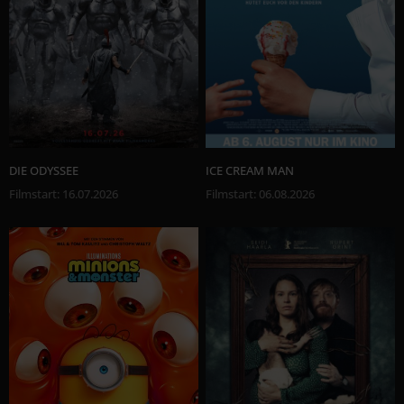
DIE ODYSSEE
ICE CREAM MAN
Filmstart
:
16.07.2026
Filmstart
:
06.08.2026