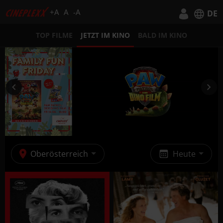
+A
A
-A
DE
Deutsch
TOP FILME
JETZT IM KINO
BALD IM KINO
English
Oberösterreich
Heute