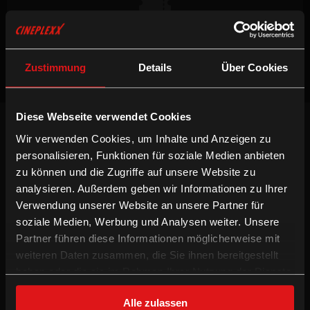
Keine Vorstellungen verfügbar
Zustimmung
Details
Über Cookies
Diese Webseite verwendet Cookies
NEWSLETTER
Wir verwenden Cookies, um Inhalte und Anzeigen zu
Willst du keinen Film verpassen, registriere
personalisieren, Funktionen für soziale Medien anbieten
dich beim Newsletter um am Laufenden zu
bleiben!
zu können und die Zugriffe auf unsere Website zu
analysieren. Außerdem geben wir Informationen zu Ihrer
ANMELDEN
Verwendung unserer Website an unsere Partner für
soziale Medien, Werbung und Analysen weiter. Unsere
INFORMATION
FOLGE UNS
Partner führen diese Informationen möglicherweise mit
weiteren Daten zusammen, die Sie ihnen bereitgestellt
Technologien
Facebook
haben oder die sie im Rahmen Ihrer Nutzung der Dienste
Gutschein-Info
Instagram
gesammelt haben.
xXtra Card Info
YouTube
Alle zulassen