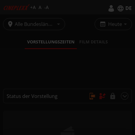
+A
A
-A
DE
Deutsch
Alle Bundesländer
Heute
English
VORSTELLUNGSZEITEN
FILM DETAILS
Status der Vorstellung
Online Kauf, Keine Reservierung
Kauf nur vor Ort
Nicht buchbar