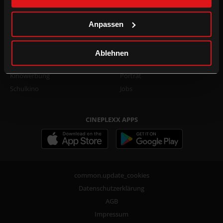
Family Film Club Info
TikTok
DOT.magazine
WhatsApp
Anpassen
B2B
UNTERNEHMEN
Ablehnen
Kino mieten
Presse
Kinowerbung
Porträt
Schulkino
Jobs
CINEPLEXX APPS
common.update_cookies
Datenschutzerklärung
AGB
Impressum