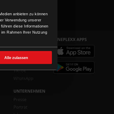
 Medien anbieten zu können
hrer Verwendung unserer
 führen diese Informationen
ie im Rahmen Ihrer Nutzung
FOLGE UNS
CINEPLEXX APPS
Facebook
Instagram
Alle zulassen
YouTube
TikTok
WhatsApp
UNTERNEHMEN
Presse
Porträt