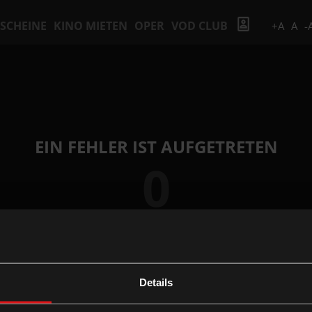
SCHEINE
KINO MIETEN
OPER
VOD CLUB
+A
A
-
EIN FEHLER IST AUFGETRETEN
0
Details
ZUR STARTSEITE