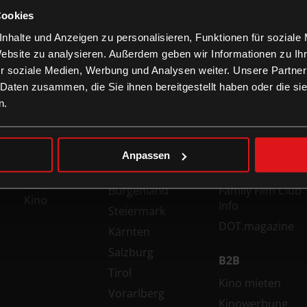
Cookies
nhalte und Anzeigen zu personalisieren, Funktionen für soziale
Website zu analysieren. Außerdem geben wir Informationen zu I
r soziale Medien, Werbung und Analysen weiter. Unsere Partner
 Daten zusammen, die Sie ihnen bereitgestellt haben oder die s
n.
FILME
KINOS
INFORMATION
Top Filme
Wien
Technologien
Jetzt im
Niederösterreich
Gutschein-Info
Anpassen
Kino
Oberösterreich
xXtra Card Info
Bald im
Burgenland
Family Film Club
Kino
Info
Steiermark
DOT.magazine
Kärnten
Salzburg
B2B
Tirol
Kino mieten
Vorarlberg
Kinowerbung