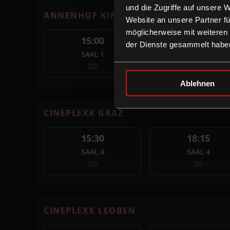
und die Zugriffe auf unsere 
ANNENHOF KINO
Website an unsere Partner fü
möglicherweise mit weiteren
15:00
17:30
der Dienste gesammelt habe
SAAL 1
SAAL 1
2D
2D
Ablehnen
CINEPLEXX GRAZ
15:30
18:15
SAAL 4
SAAL 4
2D
3D
CINEPLEXX LEOBEN