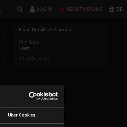
LOG IN
REGISTRIERUNG
DE
A
Deutsch
Keine Details vorhanden
English
Filmlänge
NaNh
Altersfreigabe
JETZT REGISTRIEREN
Über Cookies