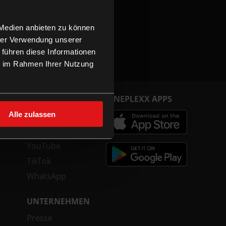
 Medien anbieten zu können
hrer Verwendung unserer
 führen diese Informationen
ie im Rahmen Ihrer Nutzung
FOLGE UNS
CINEPLEXX APPS
Alle zulassen
Facebook
Instagram
YouTube
TikTok
WhatsApp
UNTERNEHMEN
Presse