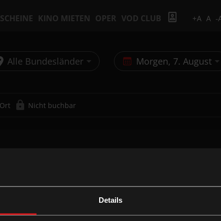
SCHEINE
KINO MIETEN
OPER
VOD CLUB
+A
A
-
Alle Bundesländer
Morgen, 7. August
 Ort
Nicht buchbar
Details