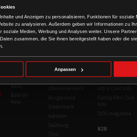
stellungen verfügbar
Cookies
nhalte und Anzeigen zu personalisieren, Funktionen für soziale
Website zu analysieren. Außerdem geben wir Informationen zu I
r soziale Medien, Werbung und Analysen weiter. Unsere Partner
 Daten zusammen, die Sie ihnen bereitgestellt haben oder die s
n.
FILME
KINOS
INFORMATION
Anpassen
Top Filme
Wien
Technologien
Jetzt im
Niederösterreich
Gutschein-Info
Kino
Oberösterreich
xXtra Card Info
Bald im
Burgenland
Family Film Club
Kino
Info
Steiermark
DOT.magazine
Kärnten
Salzburg
B2B
Tirol