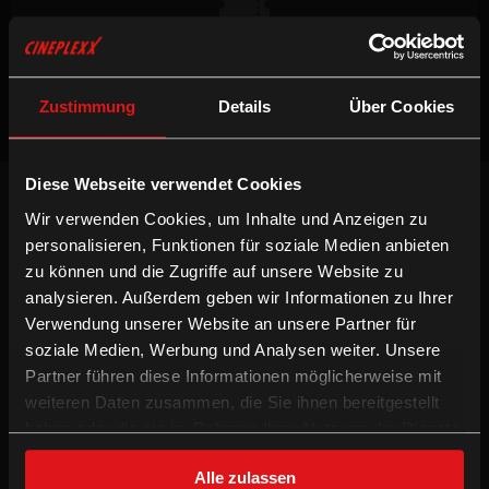
Keine Vorstellungen verfügbar
Zustimmung
Details
Über Cookies
Diese Webseite verwendet Cookies
NEWSLETTER
Wir verwenden Cookies, um Inhalte und Anzeigen zu
Willst du keinen Film verpassen, registriere
personalisieren, Funktionen für soziale Medien anbieten
dich beim Newsletter um am Laufenden zu
bleiben!
zu können und die Zugriffe auf unsere Website zu
analysieren. Außerdem geben wir Informationen zu Ihrer
ANMELDEN
Verwendung unserer Website an unsere Partner für
soziale Medien, Werbung und Analysen weiter. Unsere
INFORMATION
FOLGE UNS
Partner führen diese Informationen möglicherweise mit
weiteren Daten zusammen, die Sie ihnen bereitgestellt
Technologien
Facebook
haben oder die sie im Rahmen Ihrer Nutzung der Dienste
Gutschein-Info
Instagram
gesammelt haben.
xXtra Card Info
YouTube
Alle zulassen