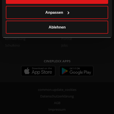
Family Film Club Info
TikTok
DOT.magazine
WhatsApp
Anpassen
B2B
UNTERNEHMEN
Ablehnen
Kino mieten
Presse
Kinowerbung
Porträt
Schulkino
Jobs
CINEPLEXX APPS
common.update_cookies
Datenschutzerklärung
AGB
Impressum