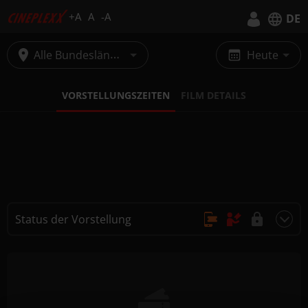
+A
A
-A
DE
Deutsch
Alle Bundesländer
Heute
English
VORSTELLUNGSZEITEN
FILM DETAILS
Status der Vorstellung
Online Kauf, Keine Reservierung
Kauf nur vor Ort
Nicht buchbar