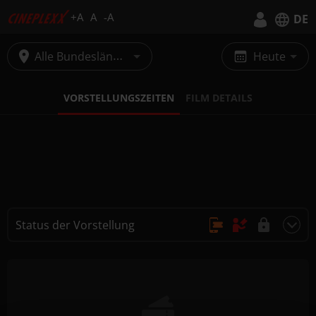
+A
A
-A
DE
Deutsch
Alle Bundesländer
Heute
English
VORSTELLUNGSZEITEN
FILM DETAILS
Status der Vorstellung
Online Kauf, Keine Reservierung
Kauf nur vor Ort
Nicht buchbar