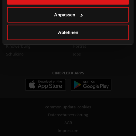
Family Film Club Info
TikTok
DOT.magazine
WhatsApp
Anpassen
B2B
UNTERNEHMEN
Ablehnen
Kino mieten
Presse
Kinowerbung
Porträt
Schulkino
Jobs
CINEPLEXX APPS
common.update_cookies
Datenschutzerklärung
AGB
Impressum