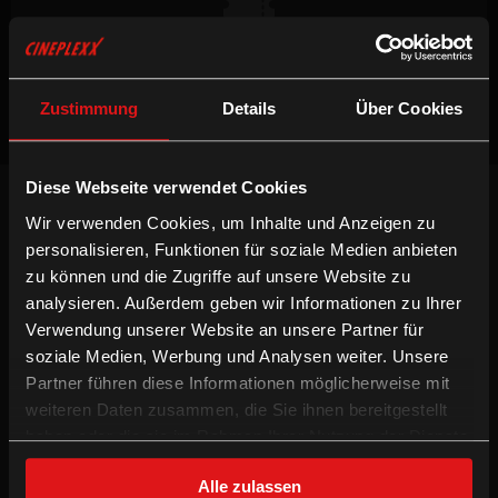
Keine Vorstellungen verfügbar
Zustimmung
Details
Über Cookies
Diese Webseite verwendet Cookies
NEWSLETTER
Wir verwenden Cookies, um Inhalte und Anzeigen zu
Willst du keinen Film verpassen, registriere
personalisieren, Funktionen für soziale Medien anbieten
dich beim Newsletter um am Laufenden zu
bleiben!
zu können und die Zugriffe auf unsere Website zu
analysieren. Außerdem geben wir Informationen zu Ihrer
ANMELDEN
Verwendung unserer Website an unsere Partner für
soziale Medien, Werbung und Analysen weiter. Unsere
INFORMATION
FOLGE UNS
Partner führen diese Informationen möglicherweise mit
weiteren Daten zusammen, die Sie ihnen bereitgestellt
Technologien
Facebook
haben oder die sie im Rahmen Ihrer Nutzung der Dienste
Gutschein-Info
Instagram
gesammelt haben.
xXtra Card Info
YouTube
Alle zulassen