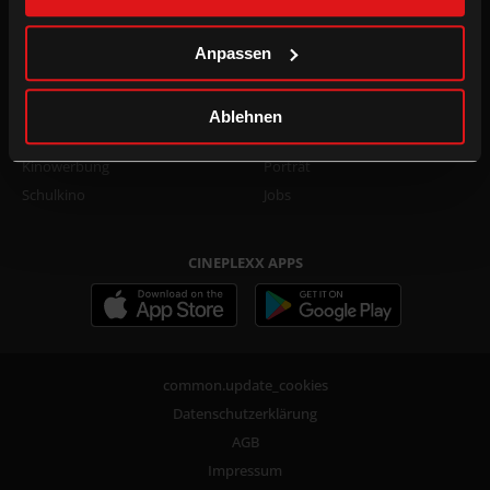
Family Film Club Info
TikTok
DOT.magazine
WhatsApp
Anpassen
B2B
UNTERNEHMEN
Ablehnen
Kino mieten
Presse
Kinowerbung
Porträt
Schulkino
Jobs
CINEPLEXX APPS
common.update_cookies
Datenschutzerklärung
AGB
Impressum