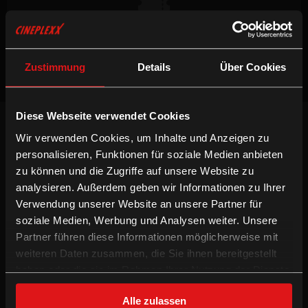
Keine Vorstellungen verfügbar
Zustimmung
Details
Über Cookies
Diese Webseite verwendet Cookies
NEWSLETTER
Wir verwenden Cookies, um Inhalte und Anzeigen zu
Willst du keinen Film verpassen, registriere
personalisieren, Funktionen für soziale Medien anbieten
dich beim Newsletter um am Laufenden zu
bleiben!
zu können und die Zugriffe auf unsere Website zu
analysieren. Außerdem geben wir Informationen zu Ihrer
ANMELDEN
Verwendung unserer Website an unsere Partner für
soziale Medien, Werbung und Analysen weiter. Unsere
INFORMATION
FOLGE UNS
Partner führen diese Informationen möglicherweise mit
weiteren Daten zusammen, die Sie ihnen bereitgestellt
Technologien
Facebook
haben oder die sie im Rahmen Ihrer Nutzung der Dienste
Gutschein-Info
Instagram
gesammelt haben.
xXtra Card Info
YouTube
Alle zulassen