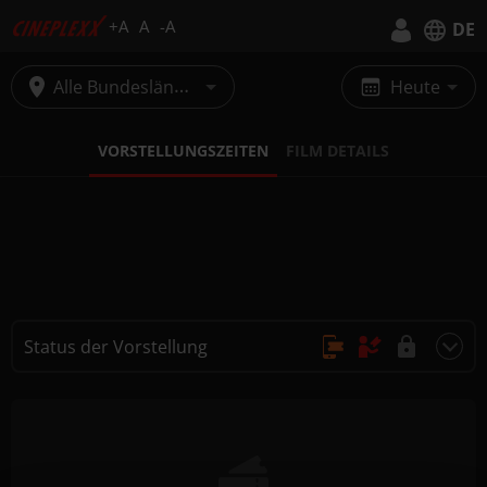
+A
A
-A
DE
Deutsch
Alle Bundesländer
Heute
English
VORSTELLUNGSZEITEN
FILM DETAILS
Status der Vorstellung
Online Kauf, Keine Reservierung
Kauf nur vor Ort
Nicht buchbar