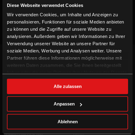
Diese Webseite verwendet Cookies
Keine Vorstellungen verfügbar
Wir verwenden Cookies, um Inhalte und Anzeigen zu
personalisieren, Funktionen für soziale Medien anbieten
zu können und die Zugriffe auf unsere Website zu
analysieren. Außerdem geben wir Informationen zu Ihrer
Verwendung unserer Website an unsere Partner für
soziale Medien, Werbung und Analysen weiter. Unsere
NEWSLETTER
Partner führen diese Informationen möglicherweise mit
Willst du keinen Film verpassen, registriere
weiteren Daten zusammen, die Sie ihnen bereitgestellt
dich beim Newsletter um am Laufenden zu
haben oder die sie im Rahmen Ihrer Nutzung der Dienste
bleiben!
gesammelt haben.
ANMELDEN
Alle zulassen
INFORMATION
FOLGE UNS
Anpassen
Technologien
Facebook
Gutschein-Info
Instagram
Ablehnen
xXtra Card Info
YouTube