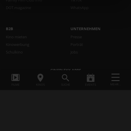
Family Film Club Info
TikTok
DOT.magazine
WhatsApp
B2B
UNTERNEHMEN
Kino mieten
Presse
Kinowerbung
Porträt
Schulkino
Jobs
CINEPLEXX APPS
MEHR...
FILME
KINOS
SUCHE
EVENTS
common.update_cookies
Datenschutzerklärung
AGB
Impressum