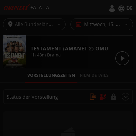
+A
A
-A
DE
Deutsch
Alle Bundesländer
Mittwoch, 15. Oktober
English
TESTAMENT (AMANET 2) OMU
1h 48m
Drama
VORSTELLUNGSZEITEN
FILM DETAILS
Status der Vorstellung
Online Kauf, Keine Reservierung
Kauf nur vor Ort
Nicht buchbar