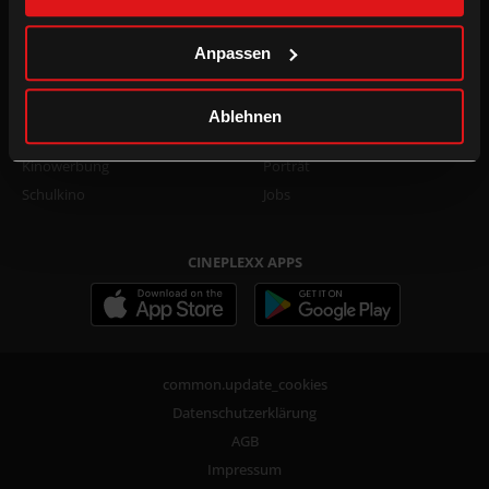
Family Film Club Info
TikTok
DOT.magazine
WhatsApp
Anpassen
B2B
UNTERNEHMEN
Ablehnen
Kino mieten
Presse
Kinowerbung
Porträt
Schulkino
Jobs
CINEPLEXX APPS
common.update_cookies
Datenschutzerklärung
AGB
Impressum