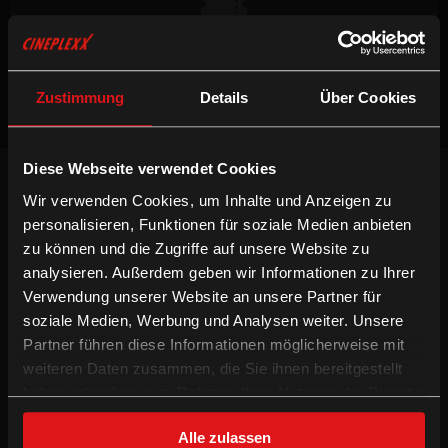
Keine Vorstellungen verfügbar
Zustimmung
Details
Über Cookies
Diese Webseite verwendet Cookies
NEWSLETTER
Wir verwenden Cookies, um Inhalte und Anzeigen zu
Willst du keinen Film verpassen, registriere
personalisieren, Funktionen für soziale Medien anbieten
dich beim Newsletter um am Laufenden zu
bleiben!
zu können und die Zugriffe auf unsere Website zu
analysieren. Außerdem geben wir Informationen zu Ihrer
ANMELDEN
Verwendung unserer Website an unsere Partner für
soziale Medien, Werbung und Analysen weiter. Unsere
INFORMATION
FOLGE UNS
Partner führen diese Informationen möglicherweise mit
weiteren Daten zusammen, die Sie ihnen bereitgestellt
Technologien
Facebook
haben oder die sie im Rahmen Ihrer Nutzung der Dienste
Gutschein-Info
Instagram
gesammelt haben.
xXtra Card Info
YouTube
Alle zulassen