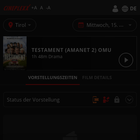
+A
A
-A
DE
Deutsch
Tirol
Mittwoch, 15. Oktober
English
TESTAMENT (AMANET 2) OMU
1h 48m
Drama
VORSTELLUNGSZEITEN
FILM DETAILS
Status der Vorstellung
Online Kauf, Keine Reservierung
Kauf nur vor Ort
Nicht buchbar