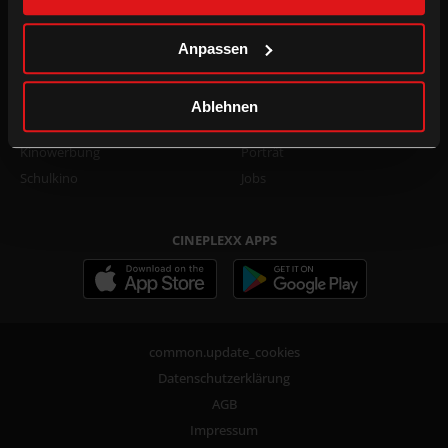
Family Film Club Info
TikTok
DOT.magazine
WhatsApp
Anpassen
B2B
UNTERNEHMEN
Ablehnen
Kino mieten
Presse
Kinowerbung
Porträt
Schulkino
Jobs
CINEPLEXX APPS
common.update_cookies
Datenschutzerklärung
AGB
Impressum