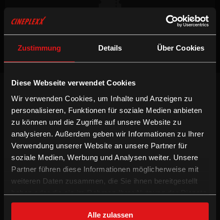
Keine Vorstellungen verfügbar
Zustimmung
Details
Über Cookies
Diese Webseite verwendet Cookies
NEWSLETTER
Wir verwenden Cookies, um Inhalte und Anzeigen zu
Willst du keinen Film verpassen, registriere
personalisieren, Funktionen für soziale Medien anbieten
dich beim Newsletter um am Laufenden zu
bleiben!
zu können und die Zugriffe auf unsere Website zu
analysieren. Außerdem geben wir Informationen zu Ihrer
ANMELDEN
Verwendung unserer Website an unsere Partner für
soziale Medien, Werbung und Analysen weiter. Unsere
INFORMATION
FOLGE UNS
Partner führen diese Informationen möglicherweise mit
weiteren Daten zusammen, die Sie ihnen bereitgestellt
Technologien
Facebook
haben oder die sie im Rahmen Ihrer Nutzung der Dienste
Gutschein-Info
Instagram
gesammelt haben.
xXtra Card Info
YouTube
Alle zulassen