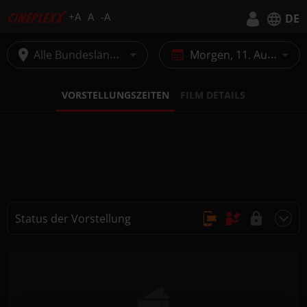
+A
A
-A
DE
Deutsch
Alle Bundesländer
Morgen, 11. August
English
VORSTELLUNGSZEITEN
FILM DETAILS
Status der Vorstellung
Online Kauf, Keine Reservierung
Kauf nur vor Ort
Nicht buchbar