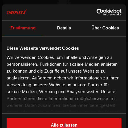
Keine Vorstellungen verfügbar
Zustimmung
Details
Über Cookies
Diese Webseite verwendet Cookies
NEWSLETTER
Wir verwenden Cookies, um Inhalte und Anzeigen zu
Willst du keinen Film verpassen, registriere
personalisieren, Funktionen für soziale Medien anbieten
dich beim Newsletter um am Laufenden zu
bleiben!
zu können und die Zugriffe auf unsere Website zu
analysieren. Außerdem geben wir Informationen zu Ihrer
ANMELDEN
Verwendung unserer Website an unsere Partner für
soziale Medien, Werbung und Analysen weiter. Unsere
INFORMATION
FOLGE UNS
Partner führen diese Informationen möglicherweise mit
weiteren Daten zusammen, die Sie ihnen bereitgestellt
Technologien
Facebook
haben oder die sie im Rahmen Ihrer Nutzung der Dienste
Gutschein-Info
Instagram
gesammelt haben.
xXtra Card Info
YouTube
Alle zulassen