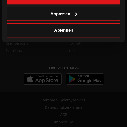
Family Film Club Info
TikTok
DOT.magazine
WhatsApp
Anpassen
B2B
UNTERNEHMEN
Ablehnen
Kino mieten
Presse
Kinowerbung
Porträt
Schulkino
Jobs
CINEPLEXX APPS
common.update_cookies
Datenschutzerklärung
AGB
Impressum