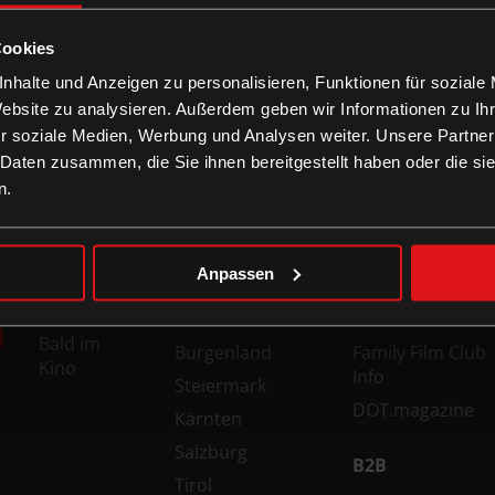
stellungen verfügbar
Cookies
nhalte und Anzeigen zu personalisieren, Funktionen für soziale
Website zu analysieren. Außerdem geben wir Informationen zu I
r soziale Medien, Werbung und Analysen weiter. Unsere Partner
 Daten zusammen, die Sie ihnen bereitgestellt haben oder die s
n.
FILME
KINOS
INFORMATION
Top Filme
Wien
Technologien
Anpassen
Jetzt im
Niederösterreich
Gutschein-Info
Kino
Oberösterreich
xXtra Card Info
Bald im
Burgenland
Family Film Club
Kino
Info
Steiermark
DOT.magazine
Kärnten
Salzburg
B2B
Tirol