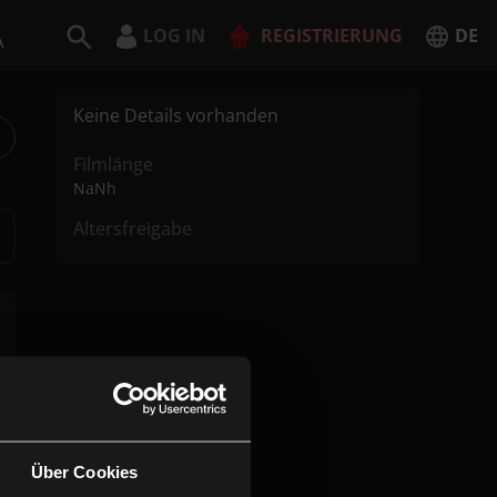
LOG IN
REGISTRIERUNG
DE
A
Deutsch
Keine Details vorhanden
English
Filmlänge
NaNh
Altersfreigabe
JETZT REGISTRIEREN
Über Cookies