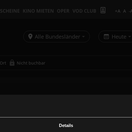
SCHEINE
KINO MIETEN
OPER
VOD CLUB
+A
A
-
Alle Bundesländer
Heute
 Ort
Nicht buchbar
Details