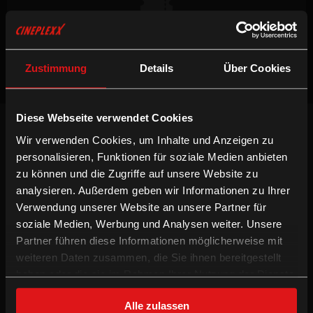
Keine Vorstellungen verfügbar
Zustimmung
Details
Über Cookies
Diese Webseite verwendet Cookies
NEWSLETTER
Wir verwenden Cookies, um Inhalte und Anzeigen zu
Willst du keinen Film verpassen, registriere
personalisieren, Funktionen für soziale Medien anbieten
dich beim Newsletter um am Laufenden zu
bleiben!
zu können und die Zugriffe auf unsere Website zu
analysieren. Außerdem geben wir Informationen zu Ihrer
ANMELDEN
Verwendung unserer Website an unsere Partner für
soziale Medien, Werbung und Analysen weiter. Unsere
INFORMATION
FOLGE UNS
Partner führen diese Informationen möglicherweise mit
weiteren Daten zusammen, die Sie ihnen bereitgestellt
Technologien
Facebook
haben oder die sie im Rahmen Ihrer Nutzung der Dienste
Gutschein-Info
Instagram
gesammelt haben.
xXtra Card Info
YouTube
Alle zulassen