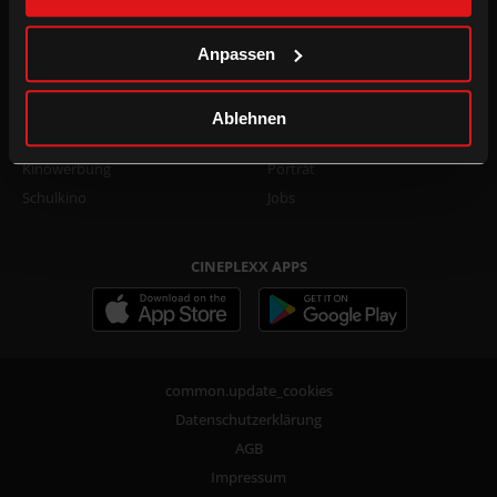
Family Film Club Info
TikTok
DOT.magazine
WhatsApp
Anpassen
B2B
UNTERNEHMEN
Ablehnen
Kino mieten
Presse
Kinowerbung
Porträt
Schulkino
Jobs
CINEPLEXX APPS
common.update_cookies
Datenschutzerklärung
AGB
Impressum