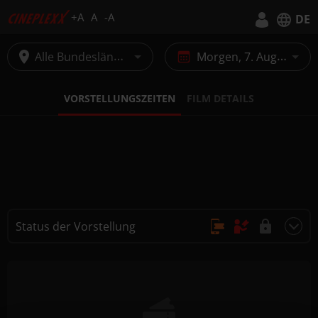
+A
A
-A
DE
Deutsch
Alle Bundesländer
Morgen, 7. August
English
VORSTELLUNGSZEITEN
FILM DETAILS
Status der Vorstellung
Online Kauf, Keine Reservierung
Kauf nur vor Ort
Nicht buchbar