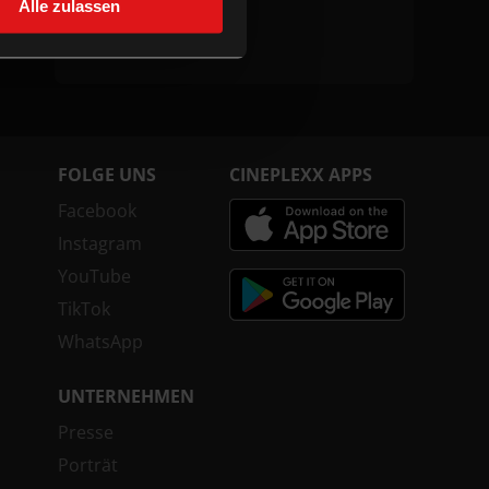
Alle zulassen
Verleih
AF-Media
FOLGE UNS
CINEPLEXX APPS
Facebook
Instagram
YouTube
TikTok
WhatsApp
UNTERNEHMEN
Presse
Porträt