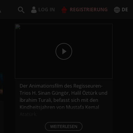
LOG IN
REGISTRIERUNG
DE
A
Deutsch
English
JETZT REGISTRIEREN
Der Animationsfilm des Regisseuren-
Trios H. Sinan Güngör, Halil Öztürk und
İbrahim Turali, befasst sich mit den
Kindheitsjahren von Mustafa Kemal
Atatürk.
WEITERLESEN