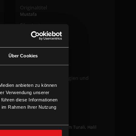
Originaltitel
Mustafa
Filmstart
15.11.2024
Filmlänge
1h 27m
Über Cookies
Altersfreigabe
o.A.
Verfügbare Technologien und
Versionen
 Medien anbieten zu können
OmU
hrer Verwendung unserer
 führen diese Informationen
Land/Jahr
ie im Rahmen Ihrer Nutzung
TUR 2024
Regie
H. Sinan Güngör, Ibrahim Turali, Halil
Öztürk