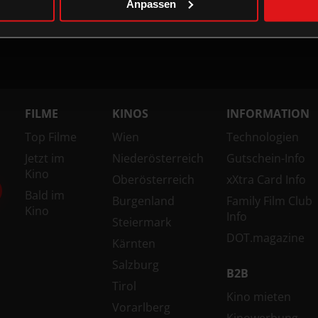
Anpassen
FILME
KINOS
INFORMATION
Top Filme
Wien
Technologien
Jetzt im
Niederösterreich
Gutschein-Info
Kino
Oberösterreich
xXtra Card Info
Bald im
Burgenland
Family Film Club
Kino
Info
Steiermark
DOT.magazine
Kärnten
Salzburg
B2B
Tirol
Kino mieten
Vorarlberg