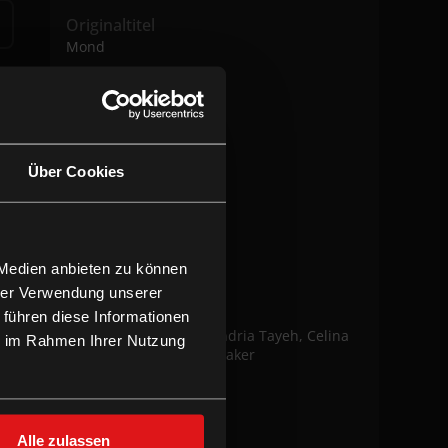
Originaltitel
Mond
Filmstart
31.10.2024
Filmlänge
1h 33m
Über Cookies
Altersfreigabe
Land/Jahr
 Medien anbieten zu können
AUT 2024
hrer Verwendung unserer
Darsteller:innen
 führen diese Informationen
Florentina Holzinger, Andria Tayeh, Celina
ie im Rahmen Ihrer Nutzung
Antwan, Nagham Abu Baker
Regie
Kurdwin Ayub
Alle zulassen