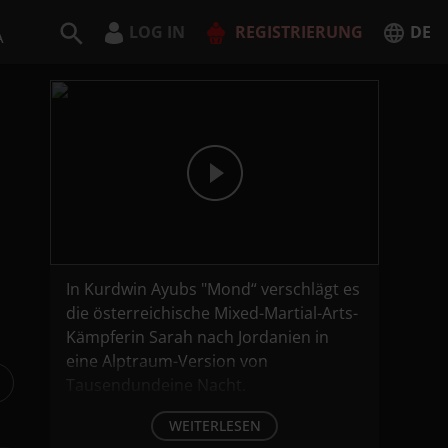
LOG IN
REGISTRIERUNG
DE
A
Deutsch
English
JETZT REGISTRIEREN
In Kurdwin Ayubs "Mond“ verschlägt es
die österreichische Mixed-Martial-Arts-
Kämpferin Sarah nach Jordanien in
eine Alptraum-Version von
Tausendundeine Nacht.
WEITERLESEN