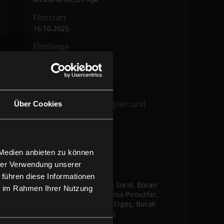
Filmstart
16.10.2025
Filmlänge
1h 58m
Altersfreigabe
Verfügbare Technologien und
Über Cookies
Versionen
OmU
Land/Jahr
 Medien anbieten zu können
IRN/ TUR 2025
hrer Verwendung unserer
Darsteller:innen
 führen diese Informationen
Shahab Hosseini, Bensu Soral, Boran
ie im Rahmen Ihrer Nutzung
Kuzum, Hande Erçel, Parsa Pırouzfar,
İbrahim Çelikkol, Selma Ergeç, Burak
Tozkoparan, Halit Ergenç