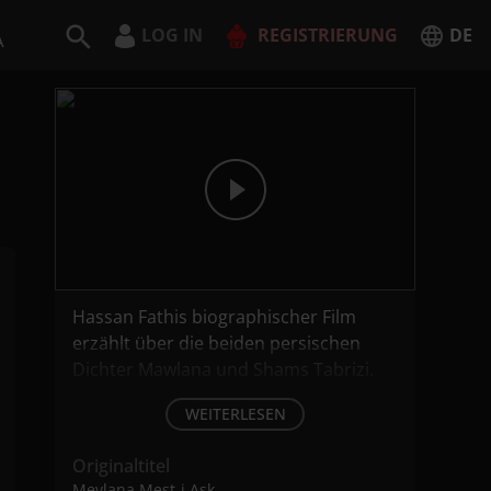
LOG IN
REGISTRIERUNG
DE
A
Deutsch
English
JETZT REGISTRIEREN
Hassan Fathis biographischer Film
erzählt über die beiden persischen
Dichter Mawlana und Shams Tabrizi.
WEITERLESEN
Originaltitel
Mevlana Mest-i Aşk