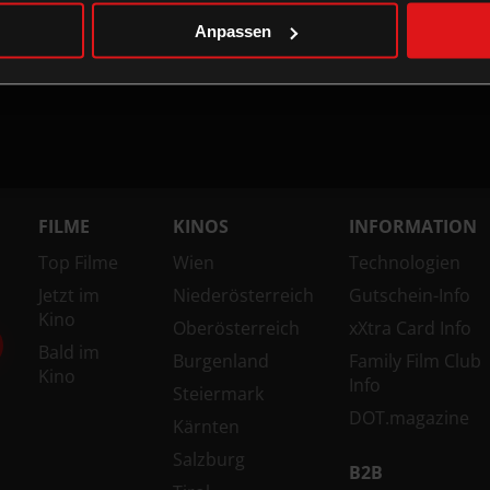
Anpassen
FILME
KINOS
INFORMATION
Top Filme
Wien
Technologien
Jetzt im
Niederösterreich
Gutschein-Info
Kino
Oberösterreich
xXtra Card Info
Bald im
Burgenland
Family Film Club
Kino
Info
Steiermark
DOT.magazine
Kärnten
Salzburg
B2B