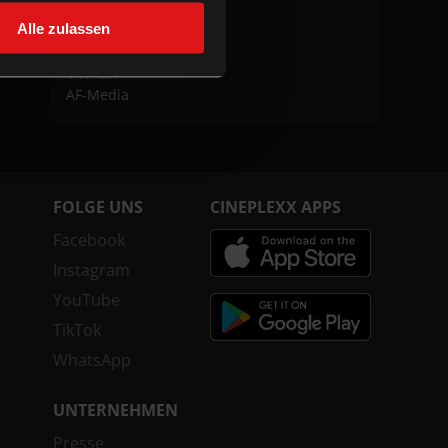
Regie
Alle zulassen
Hasan Fathi
Verleih
AF-Media
FOLGE UNS
CINEPLEXX APPS
Facebook
Instagram
YouTube
TikTok
WhatsApp
UNTERNEHMEN
Presse