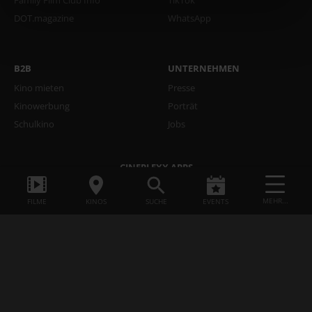
Family Film Club Info
TikTok
DOT.magazine
WhatsApp
B2B
UNTERNEHMEN
Kino mieten
Presse
Kinowerbung
Porträt
Schulkino
Jobs
CINEPLEXX APPS
MEHR...
FILME
KINOS
SUCHE
EVENTS
common.update_cookies
Datenschutzerklärung
AGB
Impressum