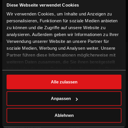
Diese Webseite verwendet Cookies
Keine Vorstellungen verfügbar
Wir verwenden Cookies, um Inhalte und Anzeigen zu
personalisieren, Funktionen für soziale Medien anbieten
zu können und die Zugriffe auf unsere Website zu
analysieren. Außerdem geben wir Informationen zu Ihrer
Verwendung unserer Website an unsere Partner für
soziale Medien, Werbung und Analysen weiter. Unsere
NEWSLETTER
Partner führen diese Informationen möglicherweise mit
Willst du keinen Film verpassen, registriere
weiteren Daten zusammen, die Sie ihnen bereitgestellt
dich beim Newsletter um am Laufenden zu
haben oder die sie im Rahmen Ihrer Nutzung der Dienste
bleiben!
gesammelt haben.
ANMELDEN
Alle zulassen
INFORMATION
FOLGE UNS
Anpassen
Technologien
Facebook
Gutschein-Info
Instagram
Ablehnen
xXtra Card Info
YouTube