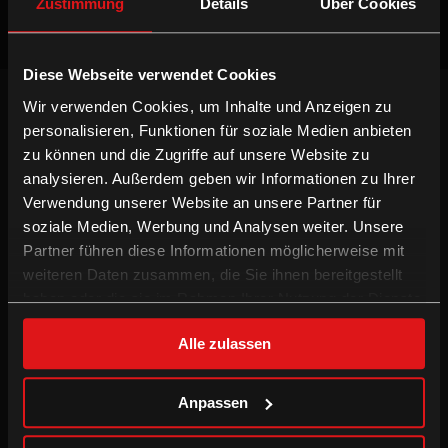
Zustimmung
Details
Über Cookies
Diese Webseite verwendet Cookies
NEWSLETTER
Wir verwenden Cookies, um Inhalte und Anzeigen zu
Willst du keinen Film verpassen, registriere
personalisieren, Funktionen für soziale Medien anbieten
dich beim Newsletter um am Laufenden zu
zu können und die Zugriffe auf unsere Website zu
bleiben!
analysieren. Außerdem geben wir Informationen zu Ihrer
Verwendung unserer Website an unsere Partner für
ANMELDEN
soziale Medien, Werbung und Analysen weiter. Unsere
Partner führen diese Informationen möglicherweise mit
INFORMATION
FOLGE UNS
weiteren Daten zusammen, die Sie ihnen bereitgestellt
Technologien
Facebook
haben oder die sie im Rahmen Ihrer Nutzung der Dienste
Gutschein-Info
Instagram
gesammelt haben.
xXtra Card Info
YouTube
Alle zulassen
Family Film Club Info
TikTok
DOT.magazine
WhatsApp
Anpassen