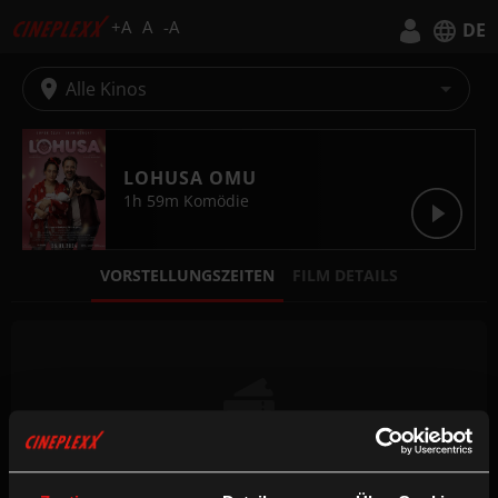
+A
A
-A
DE
Deutsch
Alle Kinos
English
LOHUSA OMU
1h 59m
Komödie
VORSTELLUNGSZEITEN
FILM DETAILS
Keine Vorstellungen verfügbar