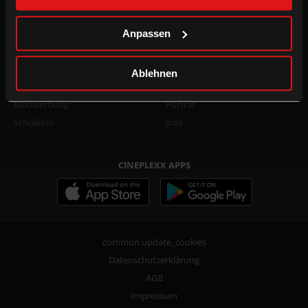
Family Film Club Info
TikTok
DOT.magazine
WhatsApp
Anpassen
B2B
UNTERNEHMEN
Ablehnen
Kino mieten
Presse
Kinowerbung
Porträt
Schulkino
Jobs
CINEPLEXX APPS
common.update_cookies
Datenschutzerklärung
AGB
Impressum