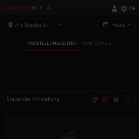
+A
A
-A
DE
Deutsch
Alle Bundesländer
Heute
English
VORSTELLUNGSZEITEN
FILM DETAILS
Status der Vorstellung
Online Kauf, Keine Reservierung
Kauf nur vor Ort
Nicht buchbar