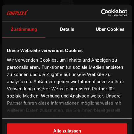
Keine Vorstellungen verfügbar
Zustimmung
Details
Über Cookies
Diese Webseite verwendet Cookies
NEWSLETTER
Wir verwenden Cookies, um Inhalte und Anzeigen zu
Willst du keinen Film verpassen, registriere
personalisieren, Funktionen für soziale Medien anbieten
dich beim Newsletter um am Laufenden zu
bleiben!
zu können und die Zugriffe auf unsere Website zu
analysieren. Außerdem geben wir Informationen zu Ihrer
ANMELDEN
Verwendung unserer Website an unsere Partner für
soziale Medien, Werbung und Analysen weiter. Unsere
INFORMATION
FOLGE UNS
Partner führen diese Informationen möglicherweise mit
weiteren Daten zusammen, die Sie ihnen bereitgestellt
Technologien
Facebook
haben oder die sie im Rahmen Ihrer Nutzung der Dienste
Gutschein-Info
Instagram
gesammelt haben.
xXtra Card Info
YouTube
Alle zulassen