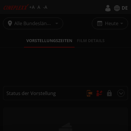
+A
A
-A
DE
Deutsch
Alle Bundesländer
Heute
English
VORSTELLUNGSZEITEN
FILM DETAILS
Status der Vorstellung
Online Kauf, Keine Reservierung
Kauf nur vor Ort
Nicht buchbar