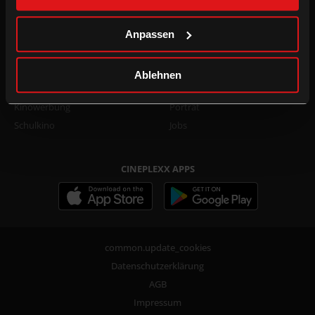
Family Film Club Info
TikTok
DOT.magazine
WhatsApp
Anpassen
B2B
UNTERNEHMEN
Ablehnen
Kino mieten
Presse
Kinowerbung
Porträt
Schulkino
Jobs
CINEPLEXX APPS
common.update_cookies
Datenschutzerklärung
AGB
Impressum