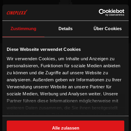
Keine Vorstellungen verfügbar
Zustimmung
Details
Über Cookies
Diese Webseite verwendet Cookies
NEWSLETTER
Wir verwenden Cookies, um Inhalte und Anzeigen zu
Willst du keinen Film verpassen, registriere
personalisieren, Funktionen für soziale Medien anbieten
dich beim Newsletter um am Laufenden zu
bleiben!
zu können und die Zugriffe auf unsere Website zu
analysieren. Außerdem geben wir Informationen zu Ihrer
ANMELDEN
Verwendung unserer Website an unsere Partner für
soziale Medien, Werbung und Analysen weiter. Unsere
INFORMATION
FOLGE UNS
Partner führen diese Informationen möglicherweise mit
weiteren Daten zusammen, die Sie ihnen bereitgestellt
Technologien
Facebook
haben oder die sie im Rahmen Ihrer Nutzung der Dienste
Gutschein-Info
Instagram
gesammelt haben.
xXtra Card Info
YouTube
Alle zulassen