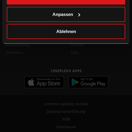
Family Film Club Info
TikTok
DOT.magazine
WhatsApp
Anpassen
B2B
UNTERNEHMEN
Ablehnen
Kino mieten
Presse
Kinowerbung
Porträt
Schulkino
Jobs
CINEPLEXX APPS
common.update_cookies
Datenschutzerklärung
AGB
Impressum