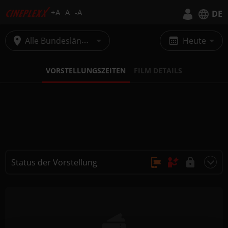
+A
A
-A
DE
Deutsch
Alle Bundesländer
Heute
English
VORSTELLUNGSZEITEN
FILM DETAILS
Status der Vorstellung
Online Kauf, Keine Reservierung
Kauf nur vor Ort
Nicht buchbar