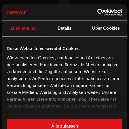
Keine Vorstellungen verfügbar
Zustimmung
Details
Über Cookies
Diese Webseite verwendet Cookies
NEWSLETTER
Wir verwenden Cookies, um Inhalte und Anzeigen zu
Willst du keinen Film verpassen, registriere
personalisieren, Funktionen für soziale Medien anbieten
dich beim Newsletter um am Laufenden zu
bleiben!
zu können und die Zugriffe auf unsere Website zu
analysieren. Außerdem geben wir Informationen zu Ihrer
ANMELDEN
Verwendung unserer Website an unsere Partner für
soziale Medien, Werbung und Analysen weiter. Unsere
INFORMATION
FOLGE UNS
Partner führen diese Informationen möglicherweise mit
weiteren Daten zusammen, die Sie ihnen bereitgestellt
Technologien
Facebook
haben oder die sie im Rahmen Ihrer Nutzung der Dienste
Gutschein-Info
Instagram
gesammelt haben.
xXtra Card Info
YouTube
Alle zulassen