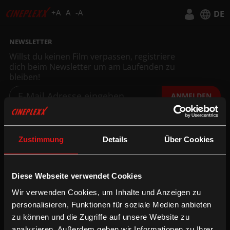
+A
A
-A
DE
Deutsch
NEWSLETTER
Willst du keinen Film verpassen, registriere
English
dich beim Newsletter um am Laufenden zu
bleiben!
ANMELDEN
INFORMATION
FOLGE UNS
Technologien
Facebook
Zustimmung
Details
Über Cookies
Gutschein-Info
Instagram
xXtra Card Info
YouTube
Diese Webseite verwendet Cookies
Family Film Club Info
TikTok
DOT.magazine
WhatsApp
Wir verwenden Cookies, um Inhalte und Anzeigen zu
personalisieren, Funktionen für soziale Medien anbieten
zu können und die Zugriffe auf unsere Website zu
B2B
UNTERNEHMEN
analysieren. Außerdem geben wir Informationen zu Ihrer