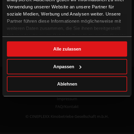
Verwendung unserer Website an unsere Partner für
Kino mieten
Presse
soziale Medien, Werbung und Analysen weiter. Unsere
Kinowerbung
Porträt
Partner führen diese Informationen möglicherweise mit
Schulkino
Jobs
weiteren Daten zusammen, die Sie ihnen bereitgestellt
haben oder die sie im Rahmen Ihrer Nutzung der Dienste
CINEPLEXX APPS
gesammelt haben.
Alle zulassen
Anpassen
common.update_cookies
Datenschutzerklärung
Ablehnen
AGB
Impressum
FAQ/Kontakt
© CINEPLEXX Kinobetriebe Gesellschaft m.b.H.