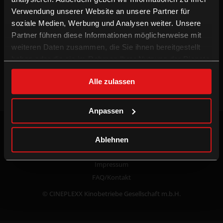
Verwendung unserer Website an unsere Partner für
Kino mieten
Presse
soziale Medien, Werbung und Analysen weiter. Unsere
Kinowerbung
Porträt
Partner führen diese Informationen möglicherweise mit
Schulkino
Jobs
weiteren Daten zusammen, die Sie ihnen bereitgestellt
haben oder die sie im Rahmen Ihrer Nutzung der Dienste
CINEPLEXX APPS
gesammelt haben.
Alle zulassen
Anpassen
common.update_cookies
Datenschutzerklärung
Ablehnen
AGB
Impressum
FAQ/Kontakt
© CINEPLEXX Kinobetriebe Gesellschaft m.b.H.