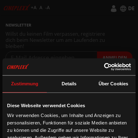
+A
A
-A
DE
Deutsch
NEWSLETTER
Willst du keinen Film verpassen, registriere
English
dich beim Newsletter um am Laufenden zu
bleiben!
ANMELDEN
INFORMATION
FOLGE UNS
Technologien
Facebook
Zustimmung
Details
Über Cookies
Gutschein-Info
Instagram
xXtra Card Info
YouTube
Diese Webseite verwendet Cookies
Family Film Club Info
TikTok
DOT.magazine
WhatsApp
Wir verwenden Cookies, um Inhalte und Anzeigen zu
personalisieren, Funktionen für soziale Medien anbieten
zu können und die Zugriffe auf unsere Website zu
B2B
UNTERNEHMEN
analysieren. Außerdem geben wir Informationen zu Ihrer