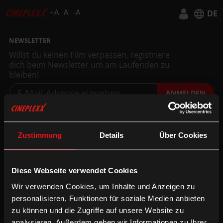
+A
A
-A
DE
Deutsch
NEWSLETTER
Willst du keinen Film verpassen, registriere
English
dich beim Newsletter um am Laufenden zu
bleiben!
ANMELDEN
INFORMATION
FOLGE UNS
Technologien
Facebook
Zustimmung
Details
Über Cookies
Gutschein-Info
Instagram
xXtra Card Info
YouTube
Diese Webseite verwendet Cookies
Family Film Club Info
TikTok
DOT.magazine
WhatsApp
Wir verwenden Cookies, um Inhalte und Anzeigen zu
personalisieren, Funktionen für soziale Medien anbieten
zu können und die Zugriffe auf unsere Website zu
B2B
UNTERNEHMEN
analysieren. Außerdem geben wir Informationen zu Ihrer