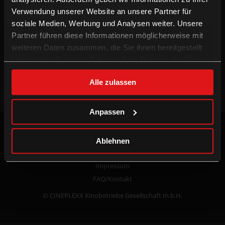
Verwendung unserer Website an unsere Partner für
Kino mieten
Presse
soziale Medien, Werbung und Analysen weiter. Unsere
Kinowerbung
Porträt
Partner führen diese Informationen möglicherweise mit
Schulkino
Jobs
weiteren Daten zusammen, die Sie ihnen bereitgestellt
haben oder die sie im Rahmen Ihrer Nutzung der Dienste
CINEPLEXX APPS
gesammelt haben.
Alle zulassen
Anpassen
common.update_cookies
Datenschutzerklärung
Ablehnen
AGB
Impressum
FAQ/Kontakt
© CINEPLEXX Kinobetriebe Gesellschaft m.b.H.