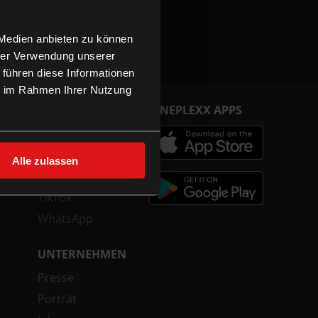
 Medien anbieten zu können
hrer Verwendung unserer
 führen diese Informationen
ie im Rahmen Ihrer Nutzung
FOLGE UNS
CINEPLEXX APPS
Facebook
Instagram
Alle zulassen
YouTube
TikTok
WhatsApp
UNTERNEHMEN
Presse
Porträt