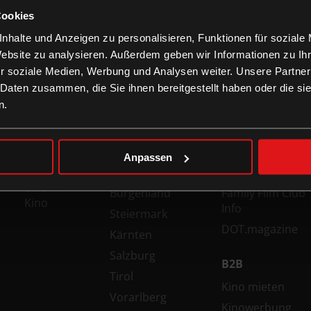
Cookies
nhalte und Anzeigen zu personalisieren, Funktionen für soziale
Website zu analysieren. Außerdem geben wir Informationen zu I
r soziale Medien, Werbung und Analysen weiter. Unsere Partner
 Daten zusammen, die Sie ihnen bereitgestellt haben oder die s
n.
FILME
KINOS
INFORMATION
Top Filme
Wien
Technologien
Jetzt im
Niederösterreich
Gutschein-Info
Anpassen
Kino
Oberösterreich
xXtra Card Info
Bald im
Burgenland
Family Film Club
Kino
Info
Steiermark
DOT.magazine
Kärnten
Salzburg
B2B
Tirol
Kino mieten
Vorarlberg
Kinowerbung