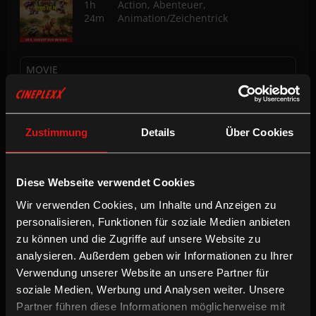
1h
Action, Abenteuer,
24m
Animation/Zeichentrick
MOVIE
15:30
2D
Zustimmung
Details
Über Cookies
SPIDER-MAN: BRAND NEW DAY
Diese Webseite verwendet Cookies
2h 30m
Action, Abenteuer
Wir verwenden Cookies, um Inhalte und Anzeigen zu
personalisieren, Funktionen für soziale Medien anbieten
zu können und die Zugriffe auf unsere Website zu
CLASSIC
17:00
analysieren. Außerdem geben wir Informationen zu Ihrer
2D
Verwendung unserer Website an unsere Partner für
soziale Medien, Werbung und Analysen weiter. Unsere
CLASSIC
20:15
Partner führen diese Informationen möglicherweise mit
3D