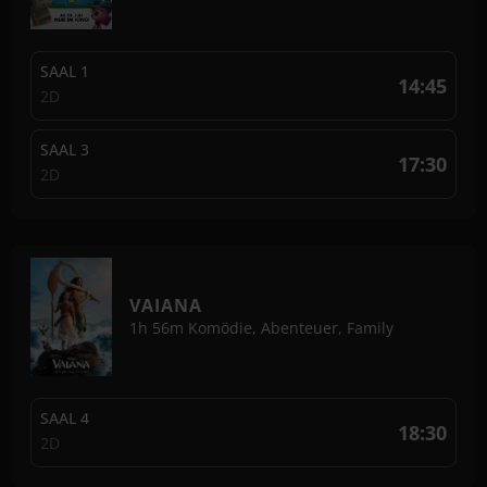
SAAL 1
14:45
2D
SAAL 3
17:30
2D
VAIANA
1h 56m
Komödie, Abenteuer, Family
SAAL 4
18:30
2D