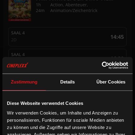
1h
Action, Abenteuer,
24m
Animation/Zeichentrick
SAAL 4
14:45
2D
SAAL 4
16:30
2D
Zustimmung
Details
Über Cookies
SPIDER-MAN: BRAND NEW DAY
Diese Webseite verwendet Cookies
2h 30m
Action, Abenteuer
Wir verwenden Cookies, um Inhalte und Anzeigen zu
personalisieren, Funktionen für soziale Medien anbieten
zu können und die Zugriffe auf unsere Website zu
SAAL 2
15:15
analysieren. Außerdem geben wir Informationen zu Ihrer