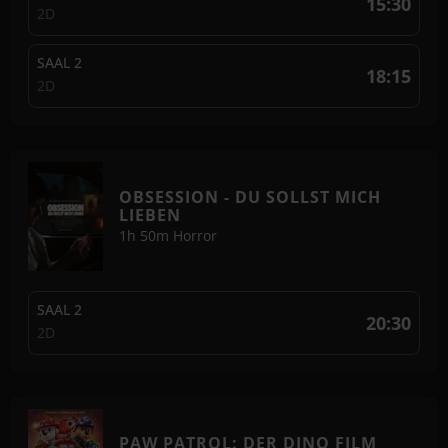
15:30
2D
SAAL 2
18:15
2D
OBSESSION - DU SOLLST MICH
LIEBEN
1h 50m
Horror
SAAL 2
20:30
2D
PAW PATROL: DER DINO FILM