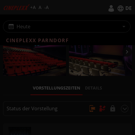
+A
A
-A
DE
Deutsch
Heute
English
CINEPLEXX PARNDORF
VORSTELLUNGSZEITEN
DETAILS
Status der Vorstellung
Online Kauf, Keine Reservierung
Kauf nur vor Ort