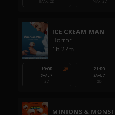
IMAX, 2D
IMAX, 2D
ICE CREAM MAN
Horror
1h 27m
19:00
21:00
SAAL 7
SAAL 7
2D
2D
MINIONS & MONST