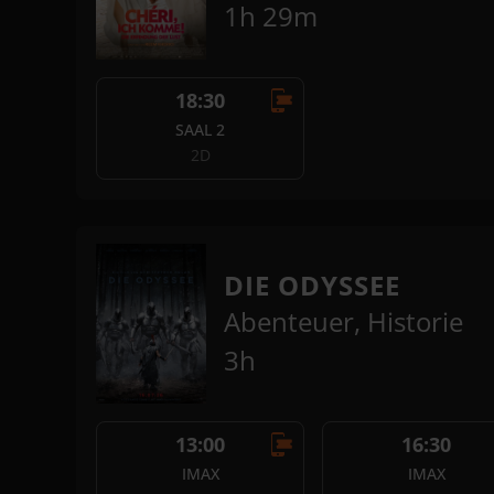
1h 29m
18:30
SAAL 2
2D
DIE ODYSSEE
Abenteuer, Historie
3h
13:00
16:30
IMAX
IMAX