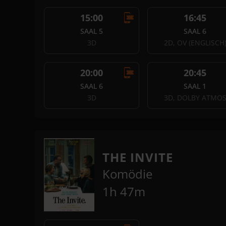
15:00
16:45
SAAL 5
SAAL 6
3D
2D, OV (ENGLISCH
20:00
20:45
SAAL 6
SAAL 1
3D
3D, DOLBY ATMO
THE INVITE
Komödie
1h 47m