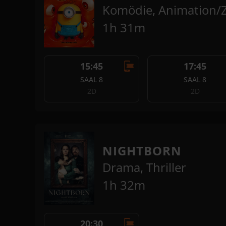
Komödie, Animation/Z
1h 31m
15:45
17:45
SAAL 8
SAAL 8
2D
2D
NIGHTBORN
Drama, Thriller
1h 32m
20:30