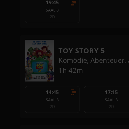
19:45
SAAL 8
2D
TOY STORY 5
Komödie, Abenteuer, 
1h 42m
14:45
17:15
SAAL 3
SAAL 3
2D
2D