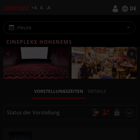
+A
A
-A
DE
Deutsch
Heute
English
CINEPLEXX HOHENEMS
VORSTELLUNGSZEITEN
DETAILS
Status der Vorstellung
Online Kauf, Keine Reservierung
Kauf nur vor Ort