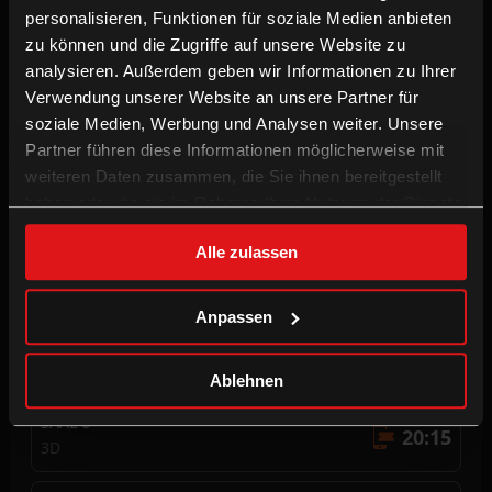
2h 30m
Action, Abenteuer
personalisieren, Funktionen für soziale Medien anbieten
zu können und die Zugriffe auf unsere Website zu
analysieren. Außerdem geben wir Informationen zu Ihrer
Verwendung unserer Website an unsere Partner für
SAAL 5
15:45
soziale Medien, Werbung und Analysen weiter. Unsere
3D
Partner führen diese Informationen möglicherweise mit
weiteren Daten zusammen, die Sie ihnen bereitgestellt
SAAL 6
16:45
haben oder die sie im Rahmen Ihrer Nutzung der Dienste
2D
gesammelt haben.
Alle zulassen
SAAL 1
17:45
3D, DOLBY ATMOS
Anpassen
SAAL 5
19:15
2D, OV (ENGLISCH)
Ablehnen
SAAL 6
20:15
3D