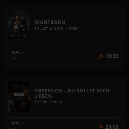
NIGHTBORN
1h 32m
Drama, Thriller
SAAL 7
19:30
2D
OBSESSION - DU SOLLST MICH
LIEBEN
1h 50m
Horror
SAAL 8
20:00