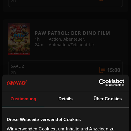
2D
PAW PATROL: DER DINO FILM
1h
Action, Abenteuer,
24m
Animation/Zeichentrick
SAAL 2
15:00
2D
SAAL 1
15:30
2D
Zustimmung
Details
Über Cookies
Diese Webseite verwendet Cookies
SPIDER-MAN: BRAND NEW DAY
Wir verwenden Cookies, um Inhalte und Anzeigen zu