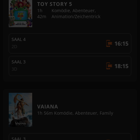
TOY STORY 5
1h
Komödie, Abenteuer,
42m
Animation/Zeichentrick
SAAL 4
16:15
2D
SAAL 3
18:15
3D
VAIANA
1h 56m
Komödie, Abenteuer, Family
SAAL 3