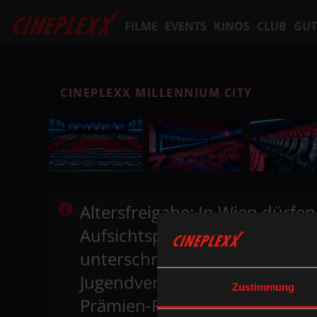
FILME
EVENTS
KINOS
CLUB
GUT
CINEPLEXX MILLENNIUM CITY
Altersfreigabe: In Wien dürfe
Aufsichtsperson die Altersfrei
unterschreiten, sofern es sich
Jugendverbot (ab 16 J.) gilt. 
Zustimmung
Prämien-Freikarten eingelöst