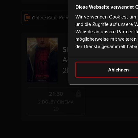
Diese Webseite verwendet 
Wir verwenden Cookies, um I
Online Kauf, Keine Reservierung
Kauf nur vor
und die Zugriffe auf unsere 
Website an unsere Partner fü
möglicherweise mit weiteren
der Dienste gesammelt habe
SPIDER-MAN: BRA
Action, Abenteuer
2h 30m
Ablehnen
21:30
2 DOLBY CINEMA
2D