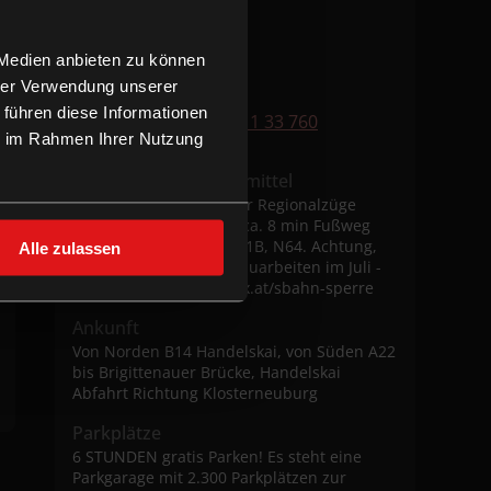
Am Handelskai
Wehlistraße 66
1200 Wien
 Medien anbieten zu können
Auf Karte anzeigen
hrer Verwendung unserer
 führen diese Informationen
Telefonnummer
+43 1 33 760
ie im Rahmen Ihrer Nutzung
Öffentliche Verkehrsmittel
U6, Schnellbahn S2 oder Regionalzüge
Station Handelskai mit ca. 8 min Fußweg
Buslinien 5A, 5B, 11A, 11B, N64. Achtung,
Alle zulassen
SBahn Sperre wegen Bauarbeiten im Juli -
August 2026 | cineplexx.at/sbahn-sperre
Ankunft
Von Norden B14 Handelskai, von Süden A22
bis Brigittenauer Brücke, Handelskai
Abfahrt Richtung Klosterneuburg
Parkplätze
6 STUNDEN gratis Parken! Es steht eine
Parkgarage mit 2.300 Parkplätzen zur