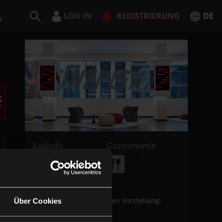
LOG IN
REGISTRIERUNG
DE
A
Deutsch
English
JETZT REGISTRIEREN
Saalinfo
Gastronomie
Öffnungszeiten
30 Minuten vor der ersten Vorstellung.
Über Cookies
Adresse