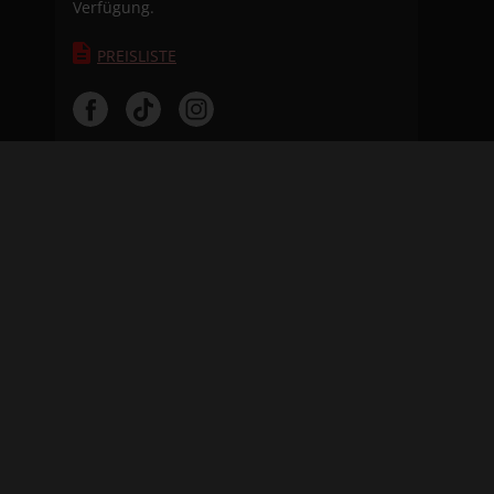
Verfügung.
PREISLISTE
FOLGE UNS
CINEPLEXX APPS
Facebook
Instagram
YouTube
TikTok
WhatsApp
UNTERNEHMEN