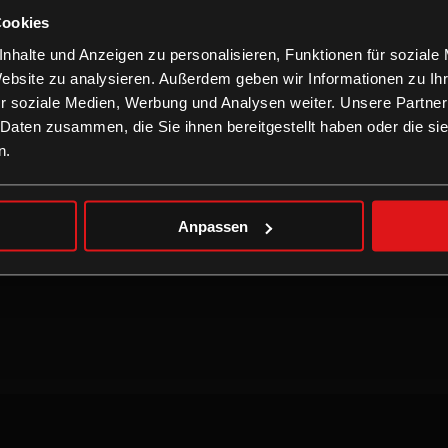
Cookies
nhalte und Anzeigen zu personalisieren, Funktionen für soziale
 Ort
Nicht buchbar
Website zu analysieren. Außerdem geben wir Informationen zu I
r soziale Medien, Werbung und Analysen weiter. Unsere Partner
 Daten zusammen, die Sie ihnen bereitgestellt haben oder die s
n.
ND NEW DAY
Anpassen