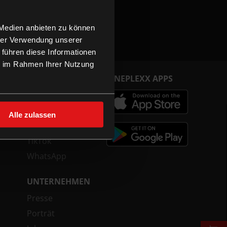
 Medien anbieten zu können
hrer Verwendung unserer
 führen diese Informationen
ie im Rahmen Ihrer Nutzung
FOLGE UNS
CINEPLEXX APPS
Facebook
Instagram
Alle zulassen
YouTube
TikTok
WhatsApp
UNTERNEHMEN
Presse
Porträt