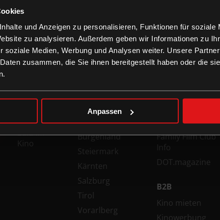
Cookies
nhalte und Anzeigen zu personalisieren, Funktionen für soziale
Website zu analysieren. Außerdem geben wir Informationen zu I
r soziale Medien, Werbung und Analysen weiter. Unsere Partner
 Daten zusammen, die Sie ihnen bereitgestellt haben oder die s
n.
FILME
KINOS
INFORMATION
Top Filme
Wien
Technologien
Jetzt im
Niederösterreich
Gutschein-Info
Anpassen
Kino
Oberösterreich
xXtra Card Info
Bald im
Burgenland
Family Film Club
Kino
Info
Steiermark
DOT.magazine
Kärnten
Salzburg
B2B
Tirol
Kino mieten
Vorarlberg
Kinowerbung